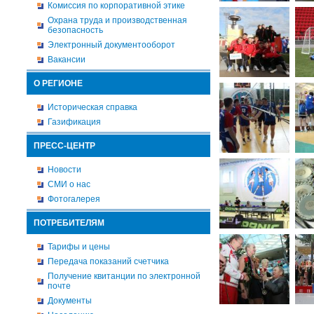
Комиссия по корпоративной этике
Охрана труда и производственная
безопасность
Электронный документооборот
Вакансии
О РЕГИОНЕ
Историческая справка
Газификация
ПРЕСС-ЦЕНТР
Новости
СМИ о нас
Фотогалерея
ПОТРЕБИТЕЛЯМ
Тарифы и цены
Передача показаний счетчика
Получение квитанции по электронной
почте
Документы