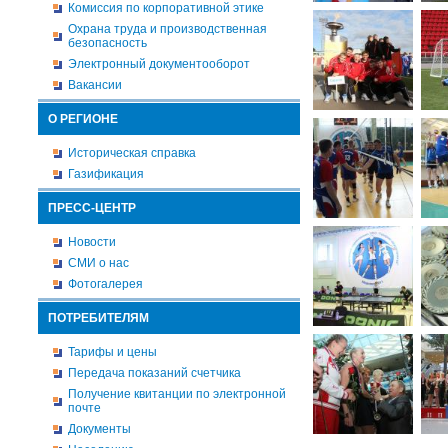
Комиссия по корпоративной этике
Охрана труда и производственная
безопасность
Электронный документооборот
Вакансии
О РЕГИОНЕ
Историческая справка
Газификация
ПРЕСС-ЦЕНТР
Новости
СМИ о нас
Фотогалерея
ПОТРЕБИТЕЛЯМ
Тарифы и цены
Передача показаний счетчика
Получение квитанции по электронной
почте
Документы