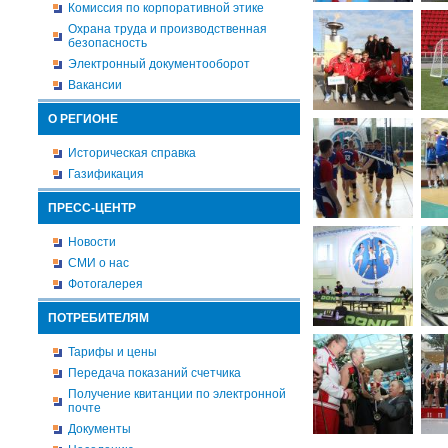
Комиссия по корпоративной этике
Охрана труда и производственная
безопасность
Электронный документооборот
Вакансии
О РЕГИОНЕ
Историческая справка
Газификация
ПРЕСС-ЦЕНТР
Новости
СМИ о нас
Фотогалерея
ПОТРЕБИТЕЛЯМ
Тарифы и цены
Передача показаний счетчика
Получение квитанции по электронной
почте
Документы