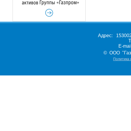
Адрес: 153002,
Т
E-ma
© ООО "Газ
Политика 