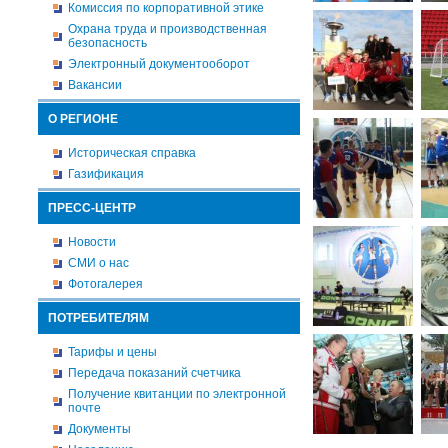
Комиссия по корпоративной этике
Охрана труда и производственная
безопасность
Электронный документооборот
Вакансии
О РЕГИОНЕ
Историческая справка
Газификация
ПРЕСС-ЦЕНТР
Новости
СМИ о нас
Фотогалерея
ПОТРЕБИТЕЛЯМ
Тарифы и цены
Передача показаний счетчика
Получение квитанции по электронной
почте
Документы