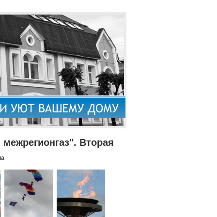
межрегионгаз". Вторая
па