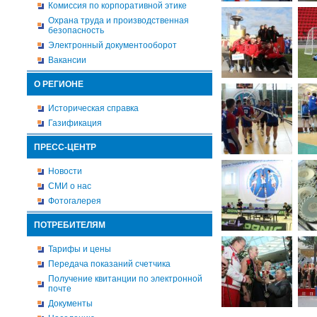
Комиссия по корпоративной этике
Охрана труда и производственная
безопасность
Электронный документооборот
Вакансии
О РЕГИОНЕ
Историческая справка
Газификация
ПРЕСС-ЦЕНТР
Новости
СМИ о нас
Фотогалерея
ПОТРЕБИТЕЛЯМ
Тарифы и цены
Передача показаний счетчика
Получение квитанции по электронной
почте
Документы