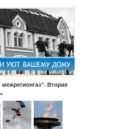
межрегионгаз". Вторая
па