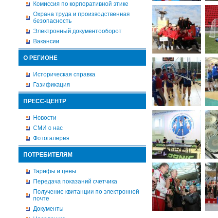
Комиссия по корпоративной этике
Охрана труда и производственная
безопасность
Электронный документооборот
Вакансии
О РЕГИОНЕ
Историческая справка
Газификация
ПРЕСС-ЦЕНТР
Новости
СМИ о нас
Фотогалерея
ПОТРЕБИТЕЛЯМ
Тарифы и цены
Передача показаний счетчика
Получение квитанции по электронной
почте
Документы