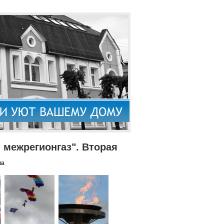
межрегионгаз". Вторая
па