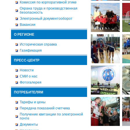
Комиссия по корпоративной этике
Охрана труда и производственная
безопасность
Электронный документооборот
Вакансии
О РЕГИОНЕ
Историческая справка
Газификация
ПРЕСС-ЦЕНТР
Новости
СМИ о нас
Фотогалерея
ПОТРЕБИТЕЛЯМ
Тарифы и цены
Передача показаний счетчика
Получение квитанции по электронной
почте
Документы