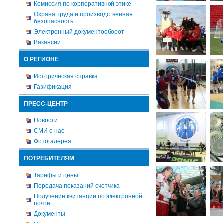
Комиссия по корпоративной этике
Охрана труда и производственная
безопасность
Электронный документооборот
Вакансии
О РЕГИОНЕ
Историческая справка
Газификация
ПРЕСС-ЦЕНТР
Новости
СМИ о нас
Фотогалерея
ПОТРЕБИТЕЛЯМ
Тарифы и цены
Передача показаний счетчика
Получение квитанции по электронной
почте
Документы