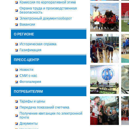
Комиссия по корпоративной этике
Охрана труда и производственная
безопасность
Электронный документооборот
Вакансии
О РЕГИОНЕ
Историческая справка
Газификация
ПРЕСС-ЦЕНТР
Новости
СМИ о нас
Фотогалерея
ПОТРЕБИТЕЛЯМ
Тарифы и цены
Передача показаний счетчика
Получение квитанции по электронной
почте
Документы