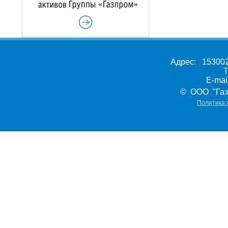
Адрес: 153002,
Т
E-ma
© ООО "Газ
Политика 