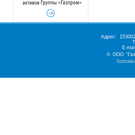
Адрес: 153002,
Т
E-ma
© ООО "Газ
Политика 