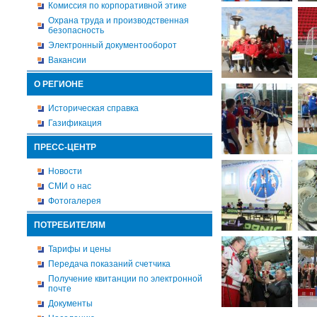
Комиссия по корпоративной этике
Охрана труда и производственная
безопасность
Электронный документооборот
Вакансии
О РЕГИОНЕ
Историческая справка
Газификация
ПРЕСС-ЦЕНТР
Новости
СМИ о нас
Фотогалерея
ПОТРЕБИТЕЛЯМ
Тарифы и цены
Передача показаний счетчика
Получение квитанции по электронной
почте
Документы