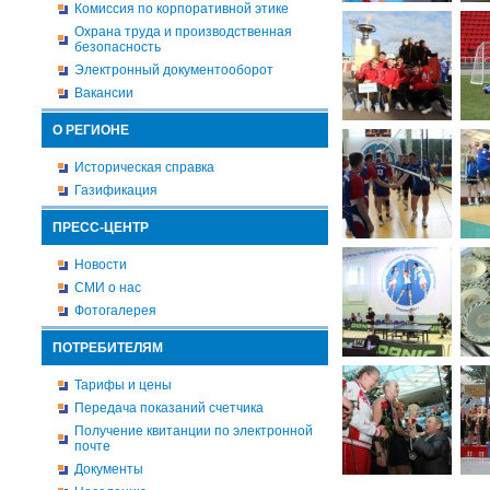
Комиссия по корпоративной этике
Охрана труда и производственная
безопасность
Электронный документооборот
Вакансии
О РЕГИОНЕ
Историческая справка
Газификация
ПРЕСС-ЦЕНТР
Новости
СМИ о нас
Фотогалерея
ПОТРЕБИТЕЛЯМ
Тарифы и цены
Передача показаний счетчика
Получение квитанции по электронной
почте
Документы