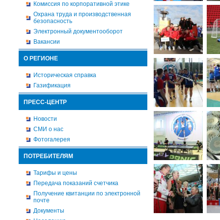
Комиссия по корпоративной этике
Охрана труда и производственная
безопасность
Электронный документооборот
Вакансии
О РЕГИОНЕ
Историческая справка
Газификация
ПРЕСС-ЦЕНТР
Новости
СМИ о нас
Фотогалерея
ПОТРЕБИТЕЛЯМ
Тарифы и цены
Передача показаний счетчика
Получение квитанции по электронной
почте
Документы