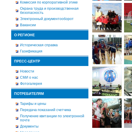
Комиссия по корпоративной этике
Охрана труда и производственная
безопасность
Электронный документооборот
Вакансии
О РЕГИОНЕ
Историческая справка
Газификация
ПРЕСС-ЦЕНТР
Новости
СМИ о нас
Фотогалерея
ПОТРЕБИТЕЛЯМ
Тарифы и цены
Передача показаний счетчика
Получение квитанции по электронной
почте
Документы