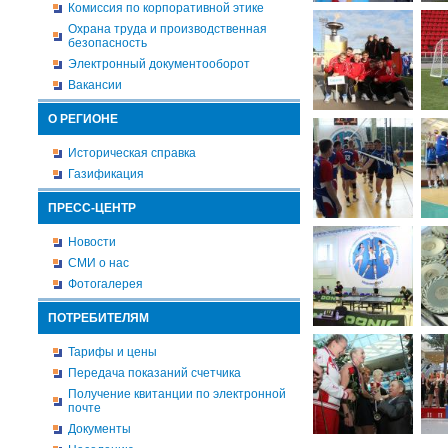
Комиссия по корпоративной этике
Охрана труда и производственная
безопасность
Электронный документооборот
Вакансии
О РЕГИОНЕ
Историческая справка
Газификация
ПРЕСС-ЦЕНТР
Новости
СМИ о нас
Фотогалерея
ПОТРЕБИТЕЛЯМ
Тарифы и цены
Передача показаний счетчика
Получение квитанции по электронной
почте
Документы