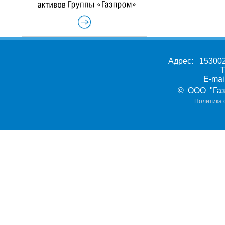
Адрес: 153002,
Т
E-ma
© ООО "Газ
Политика 