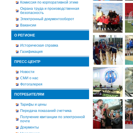
Комиссия по корпоративной этике
Охрана труда и производственная
безопасность
Электронный документооборот
Вакансии
О РЕГИОНЕ
Историческая справка
Газификация
ПРЕСС-ЦЕНТР
Новости
СМИ о нас
Фотогалерея
ПОТРЕБИТЕЛЯМ
Тарифы и цены
Передача показаний счетчика
Получение квитанции по электронной
почте
Документы