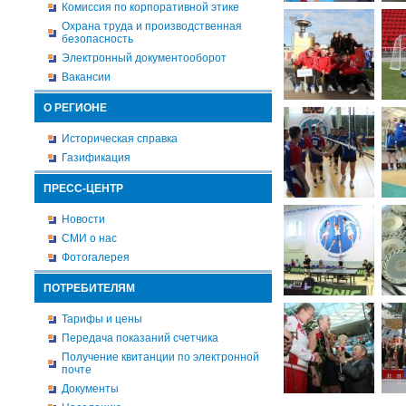
Комиссия по корпоративной этике
Охрана труда и производственная
безопасность
Электронный документооборот
Вакансии
О РЕГИОНЕ
Историческая справка
Газификация
ПРЕСС-ЦЕНТР
Новости
СМИ о нас
Фотогалерея
ПОТРЕБИТЕЛЯМ
Тарифы и цены
Передача показаний счетчика
Получение квитанции по электронной
почте
Документы