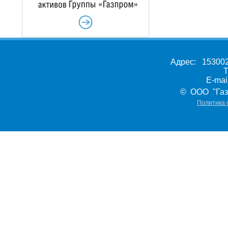
Адрес: 153002,
Т
E-ma
© ООО "Газ
Политика 