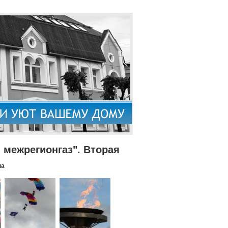
межрегионгаз". Вторая
па