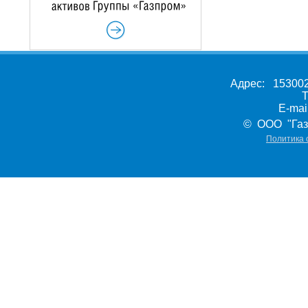
Адрес: 153002,
Т
E-ma
© ООО "Газ
Политика 