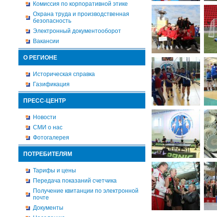
Комиссия по корпоративной этике
Охрана труда и производственная
безопасность
Электронный документооборот
Вакансии
О РЕГИОНЕ
Историческая справка
Газификация
ПРЕСС-ЦЕНТР
Новости
СМИ о нас
Фотогалерея
ПОТРЕБИТЕЛЯМ
Тарифы и цены
Передача показаний счетчика
Получение квитанции по электронной
почте
Документы