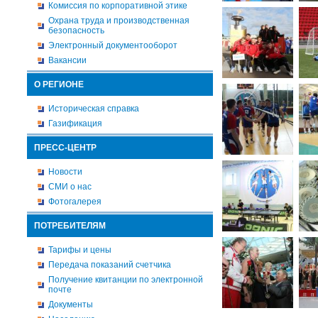
Комиссия по корпоративной этике
Охрана труда и производственная
безопасность
Электронный документооборот
Вакансии
О РЕГИОНЕ
Историческая справка
Газификация
ПРЕСС-ЦЕНТР
Новости
СМИ о нас
Фотогалерея
ПОТРЕБИТЕЛЯМ
Тарифы и цены
Передача показаний счетчика
Получение квитанции по электронной
почте
Документы