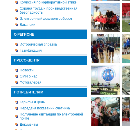
Комиссия по корпоративной этике
Охрана труда и производственная
безопасность
Электронный документооборот
Вакансии
О РЕГИОНЕ
Историческая справка
Газификация
ПРЕСС-ЦЕНТР
Новости
СМИ о нас
Фотогалерея
ПОТРЕБИТЕЛЯМ
Тарифы и цены
Передача показаний счетчика
Получение квитанции по электронной
почте
Документы