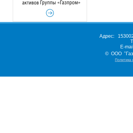
Адрес: 153002,
Т
E-ma
© ООО "Газ
Политика 