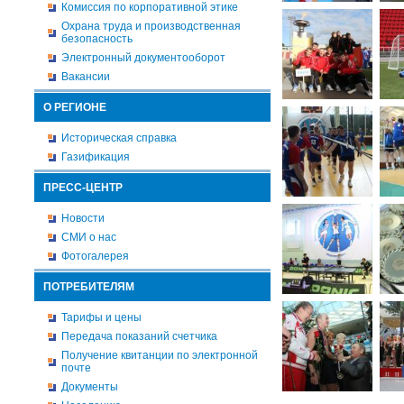
Комиссия по корпоративной этике
Охрана труда и производственная
безопасность
Электронный документооборот
Вакансии
О РЕГИОНЕ
Историческая справка
Газификация
ПРЕСС-ЦЕНТР
Новости
СМИ о нас
Фотогалерея
ПОТРЕБИТЕЛЯМ
Тарифы и цены
Передача показаний счетчика
Получение квитанции по электронной
почте
Документы