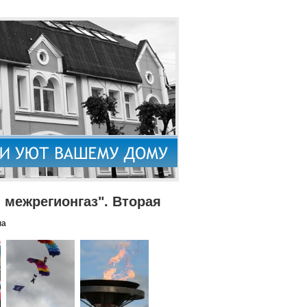
межрегионгаз". Вторая
па