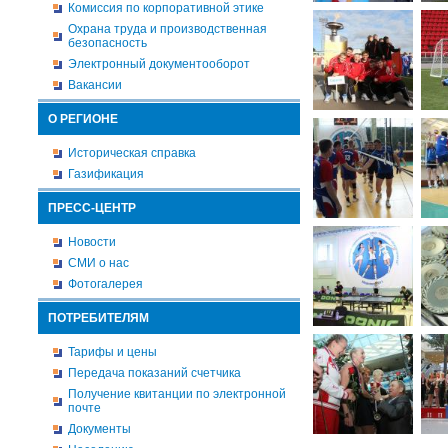
Комиссия по корпоративной этике
Охрана труда и производственная
безопасность
Электронный документооборот
Вакансии
О РЕГИОНЕ
Историческая справка
Газификация
ПРЕСС-ЦЕНТР
Новости
СМИ о нас
Фотогалерея
ПОТРЕБИТЕЛЯМ
Тарифы и цены
Передача показаний счетчика
Получение квитанции по электронной
почте
Документы