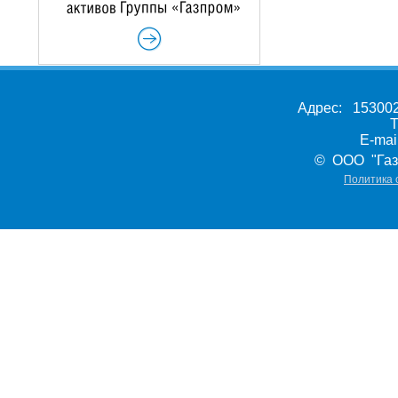
Адрес: 153002,
Т
E-ma
© ООО "Газ
Политика 