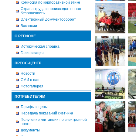
Комиссия по корпоративной этике
Охрана труда и производственная
безопасность
Электронный документооборот
Вакансии
О РЕГИОНЕ
Историческая справка
Газификация
ПРЕСС-ЦЕНТР
Новости
СМИ о нас
Фотогалерея
ПОТРЕБИТЕЛЯМ
Тарифы и цены
Передача показаний счетчика
Получение квитанции по электронной
почте
Документы