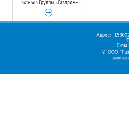
Адрес: 153002,
Т
E-ma
© ООО "Газ
Политика 