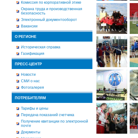
Комиссия по корпоративной этике
Охрана труда и производственная
безопасность
Электронный документооборот
Вакансии
О РЕГИОНЕ
Историческая справка
Газификация
ПРЕСС-ЦЕНТР
Новости
СМИ о нас
Фотогалерея
ПОТРЕБИТЕЛЯМ
Тарифы и цены
Передача показаний счетчика
Получение квитанции по электронной
почте
Документы