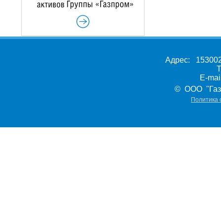
Адрес: 153002,
Т
E-ma
© ООО "Газ
Политика 