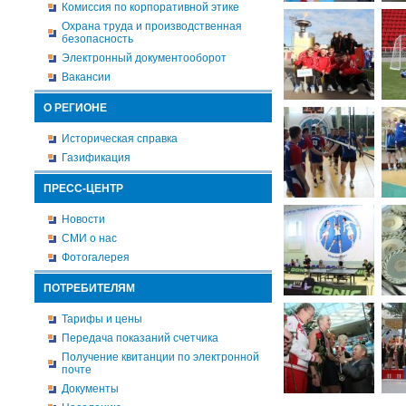
Комиссия по корпоративной этике
Охрана труда и производственная
безопасность
Электронный документооборот
Вакансии
О РЕГИОНЕ
Историческая справка
Газификация
ПРЕСС-ЦЕНТР
Новости
СМИ о нас
Фотогалерея
ПОТРЕБИТЕЛЯМ
Тарифы и цены
Передача показаний счетчика
Получение квитанции по электронной
почте
Документы