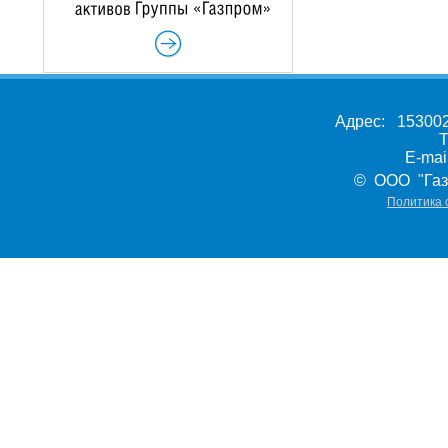
Адрес: 153002,
Т
E-ma
© ООО "Газ
Политика 