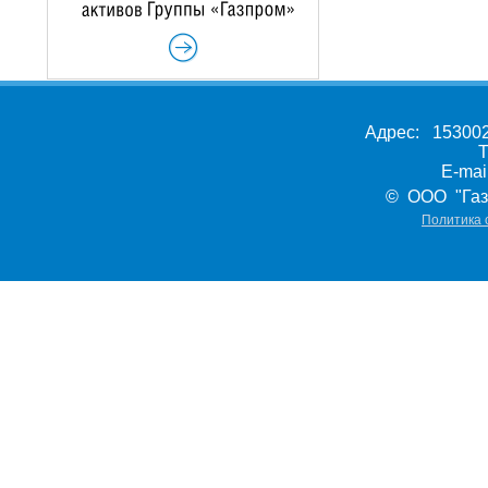
Адрес: 153002,
Т
E-ma
© ООО "Газ
Политика 