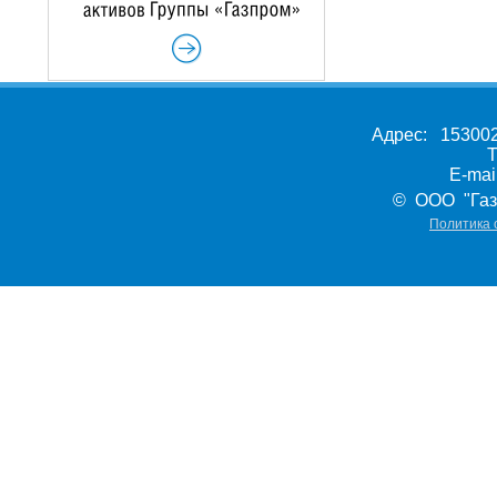
Адрес: 153002,
Т
E-ma
© ООО "Газ
Политика 