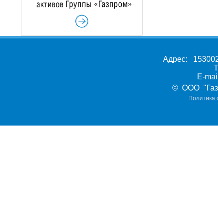
Адрес: 153002,
Т
E-ma
© ООО "Газ
Политика 