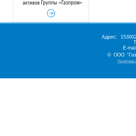
Адрес: 153002,
Т
E-ma
© ООО "Газ
Политика 