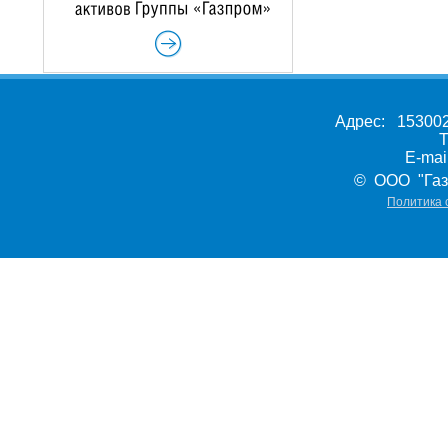
Адрес: 153002,
Т
E-ma
© ООО "Газ
Политика 