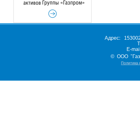
Адрес: 153002,
Т
E-ma
© ООО "Газ
Политика 