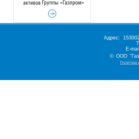
Адрес: 153002,
Т
E-ma
© ООО "Газ
Политика 