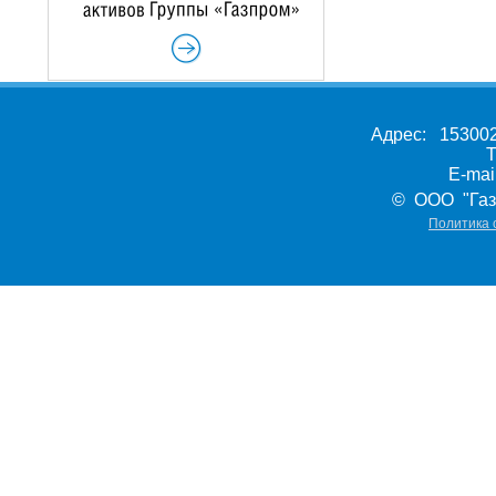
Адрес: 153002,
Т
E-ma
© ООО "Газ
Политика 