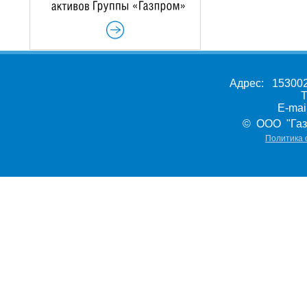
Адрес: 153002,
Т
E-ma
© ООО "Газ
Политика 