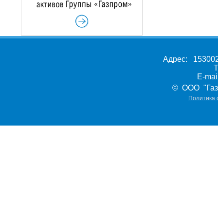
Адрес: 153002,
Т
E-ma
© ООО "Газ
Политика 