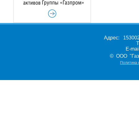
Адрес: 153002,
Т
E-ma
© ООО "Газ
Политика 