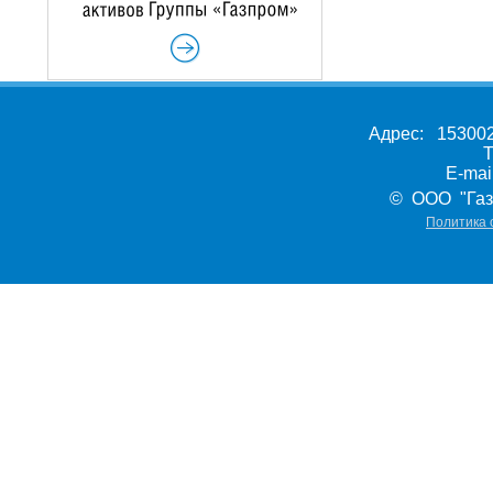
Адрес: 153002,
Т
E-ma
© ООО "Газ
Политика 