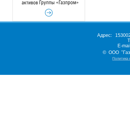
Адрес: 153002,
Т
E-ma
© ООО "Газ
Политика 