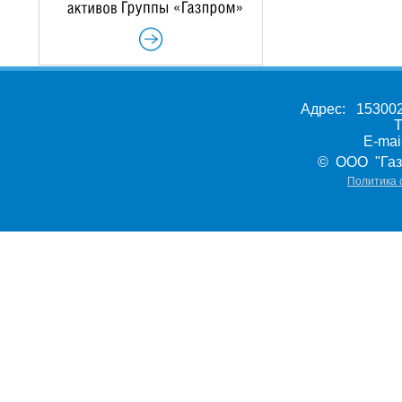
Адрес: 153002,
Т
E-ma
© ООО "Газ
Политика 