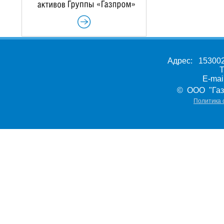
Адрес: 153002,
Т
E-ma
© ООО "Газ
Политика 