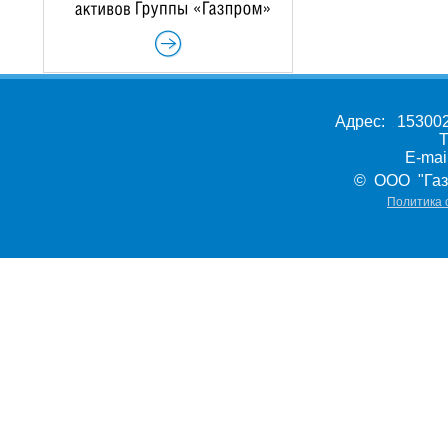
Адрес: 153002,
Т
E-ma
© ООО "Газ
Политика 