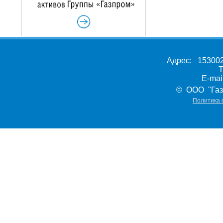
Адрес: 153002,
Т
E-ma
© ООО "Газ
Политика 