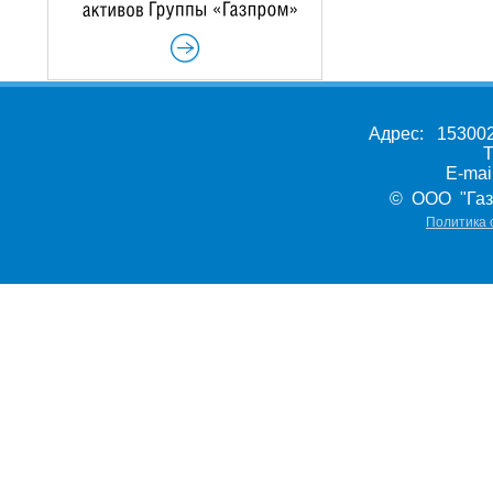
Адрес: 153002,
Т
E-ma
© ООО "Газ
Политика 