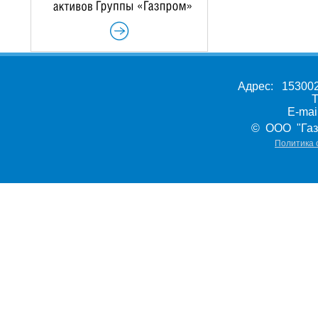
Адрес: 153002,
Т
E-ma
© ООО "Газ
Политика 