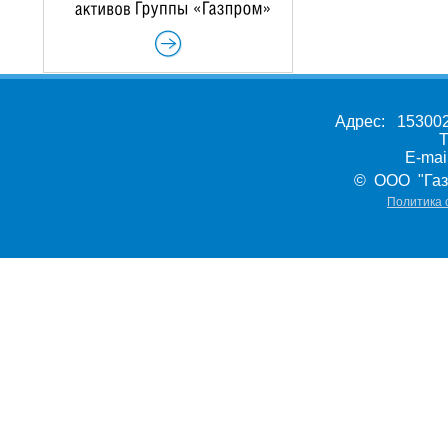
Адрес: 153002,
Т
E-ma
© ООО "Газ
Политика 